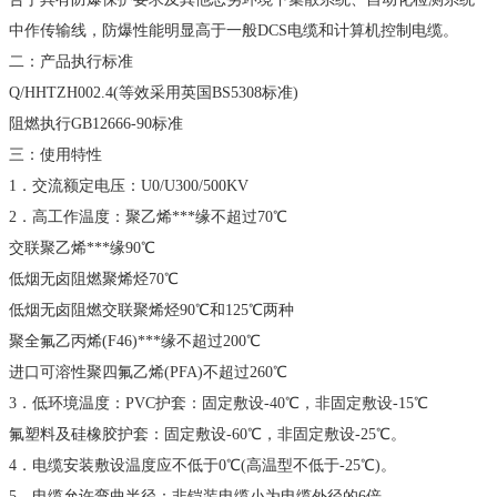
中作传输线，防爆性能明显高于一般DCS电缆和计算机控制电缆。
二：产品执行标准
Q/HHTZH002.4(等效采用英国BS5308标准)
阻燃执行GB12666-90标准
三：使用特性
1．交流额定电压：U0/U300/500KV
2．高工作温度：聚乙烯***缘不超过70℃
交联聚乙烯***缘90℃
低烟无卤阻燃聚烯烃70℃
低烟无卤阻燃交联聚烯烃90℃和125℃两种
聚全氟乙丙烯(F46)***缘不超过200℃
进口可溶性聚四氟乙烯(PFA)不超过260℃
3．低环境温度：PVC护套：固定敷设-40℃，非固定敷设-15℃
氟塑料及硅橡胶护套：固定敷设-60℃，非固定敷设-25℃。
4．电缆安装敷设温度应不低于0℃(高温型不低于-25℃)。
5．电缆允许弯曲半径：非铠装电缆小为电缆外径的6倍