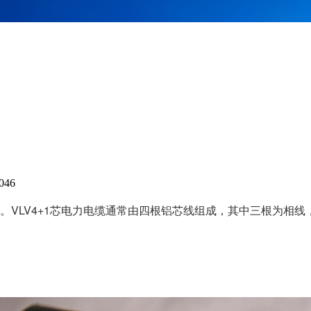
046
缆。VLV4+1芯电力电缆通常由四根铝芯线组成，其中三根为