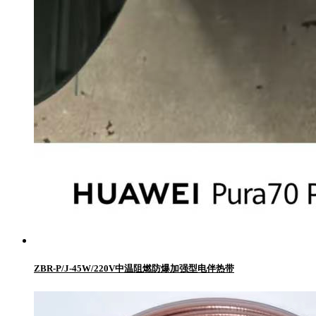
ZBR-P/J-45W/220V中温阻燃防爆加强型电伴热带