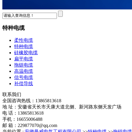
特种电缆
柔性电缆
特种电缆
硅橡胶电缆
扁平电缆
拖链电缆
高温电缆
信号电缆
补偿导线
联系我们
全国咨询热线：
13865813618
地 址：安徽省天长市天康大道北侧、新河路东侧天发广场
电 话：13865813618
手机：16655006488
邮 箱：229877070@qq.com
当前位置 :
安徽曼威电气工程有限公司
>>
特种电缆
>>
拖链电缆