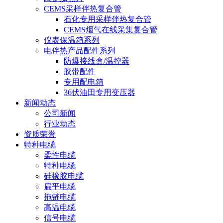
CEMS采样伴热复合管
石化专用采样伴热复合管
CEMS烟气在线采集复合管
仪表保温箱系列
电伴热产品配件系列
防爆接线盒/温控器
胶带配件
专用配电箱
36伏油田专用变压器
新闻动态
公司新闻
行业动态
资质荣誉
特种电缆
柔性电缆
特种电缆
硅橡胶电缆
扁平电缆
拖链电缆
高温电缆
信号电缆