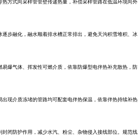
导热方式向采样管管壁传递热量，补偿采样管路在低温环境向外
冰逐步融化，融水顺着排水槽正常排出，避免天沟积雪堆积、冰
燃易爆气体、挥发性可燃介质，依靠防爆型电伴热补充散热，防
易出现介质冻堵的管路均可配套电伴热保温，依靠伴热持续补热
到封闭防护作用，减少水汽、粉尘、杂物侵入接线部位。规范线